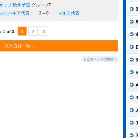
ドカップ
欧州予選
グループF
スロバキア代表
3 – 0
マルタ代表
 1 of 3
1
2
3
試合日程一覧へ
▲このページの先頭へ
J
J
J