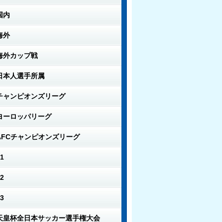
国内
海外
海外カップ戦
日本人選手所属
チャンピオンズリーグ
ヨーロッパリーグ
AFCチャンピオンズリーグ
1
2
3
天皇杯全日本サッカー選手権大会