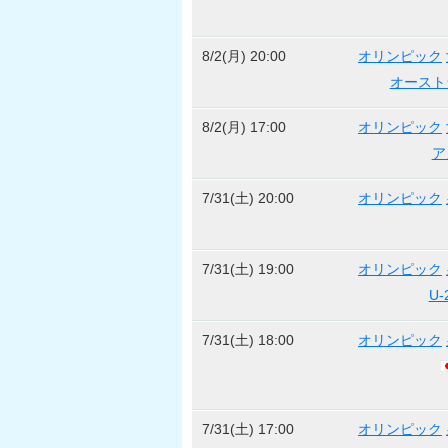
8/2(月) 20:00
オリンピック
オースト
8/2(月) 17:00
オリンピック
ア
7/31(土) 20:00
オリンピック
7/31(土) 19:00
オリンピック
U
7/31(土) 18:00
オリンピック
7/31(土) 17:00
オリンピック