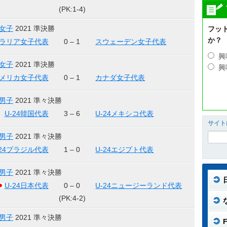
(PK:1-4)
女子
2021 準決勝
フッ
か？
ラリア女子代表
0 – 1
スウェーデン女子代表
興
女子
2021 準決勝
興
メリカ女子代表
0 – 1
カナダ女子代表
男子
2021 準々決勝
U-24韓国代表
3 – 6
U-24メキシコ代表
サイト
男子
2021 準々決勝
-24ブラジル代表
1 – 0
U-24エジプト代表
男子
2021 準々決勝
U-24日本代表
0 – 0
U-24ニュージーランド代表
(PK:4-2)
男子
2021 準々決勝