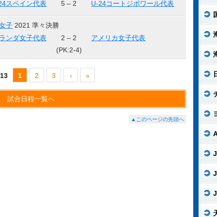
-24スペイン代表
5 – 2
U-24コートジボワール代表
女子
2021 準々決勝
ランダ女子代表
2 – 2
アメリカ女子代表
(PK:2-4)
 13
1
2
3
›
»
試合日程一覧へ
▲このページの先頭へ
J
J
J