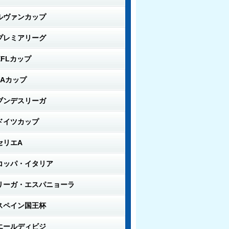
ルヴァンカップ
プレミアリーグ
EFLカップ
FAカップ
ブンデスリーガ
ドイツカップ
セリエA
コッパ・イタリア
リーガ・エスパニョーラ
スペイン国王杯
エールディビジ