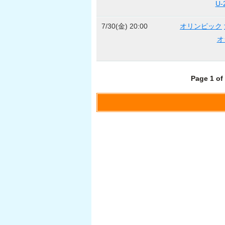
U
7/30(金) 20:00
オリンピック
オ
Page 1 of