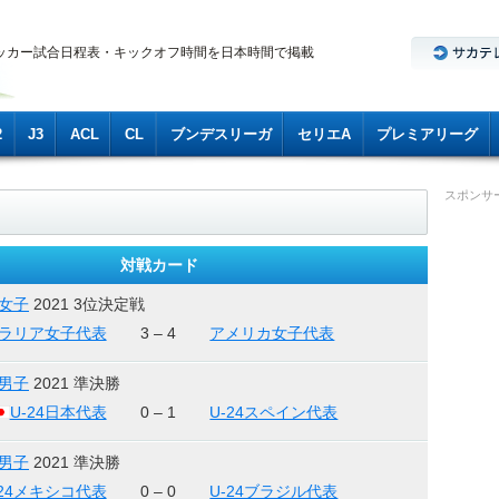
ッカー試合日程表・キックオフ時間を日本時間で掲載
2
J3
ACL
CL
ブンデスリーガ
セリエA
プレミアリーグ
スポンサ
対戦カード
女子
2021 3位決定戦
ラリア女子代表
3 – 4
アメリカ女子代表
男子
2021 準決勝
U-24日本代表
0 – 1
U-24スペイン代表
男子
2021 準決勝
-24メキシコ代表
0 – 0
U-24ブラジル代表