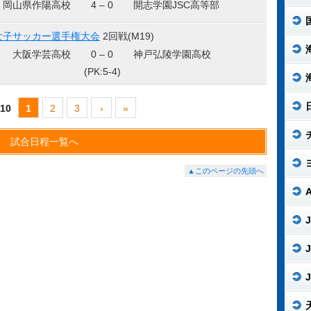
岡山県作陽高校
4 – 0
開志学園JSC高等部
女子サッカー選手権大会
2回戦(M19)
大阪学芸高校
0 – 0
神戸弘陵学園高校
(PK:5-4)
 10
1
2
3
›
»
試合日程一覧へ
▲このページの先頭へ
J
J
J