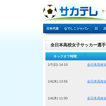
サ
日本代表
なでしこジャパン
J1
J
全日本高校女子サッカー選手
キックオフ時間
1/7(日) 14:10
全日本高校
1/4(木) 13:55
全日本高校
1/4(木) 11:00
全日本高校