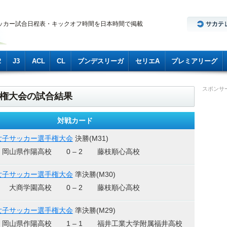
ッカー試合日程表・キックオフ時間を日本時間で掲載
2
J3
ACL
CL
ブンデスリーガ
セリエA
プレミアリーグ
スポンサ
権大会の試合結果
対戦カード
女子サッカー選手権大会
決勝(M31)
岡山県作陽高校
0 – 2
藤枝順心高校
女子サッカー選手権大会
準決勝(M30)
大商学園高校
0 – 2
藤枝順心高校
女子サッカー選手権大会
準決勝(M29)
岡山県作陽高校
1 – 1
福井工業大学附属福井高校