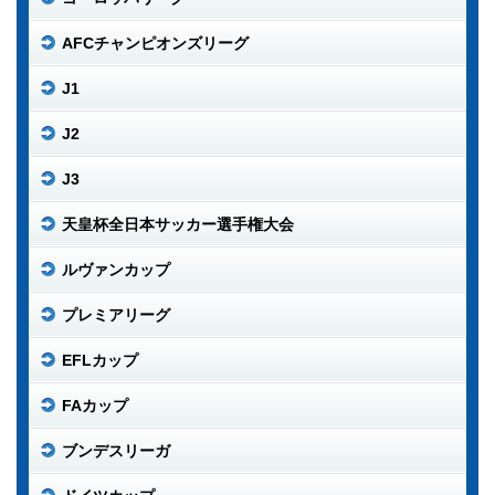
AFCチャンピオンズリーグ
J1
J2
J3
天皇杯全日本サッカー選手権大会
ルヴァンカップ
プレミアリーグ
EFLカップ
FAカップ
ブンデスリーガ