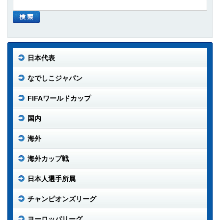
日本代表
なでしこジャパン
FIFAワールドカップ
国内
海外
海外カップ戦
日本人選手所属
チャンピオンズリーグ
ヨーロッパリーグ