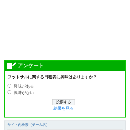
アンケート
フットサルに関する日程表に興味はありますか？
興味がある
興味がない
結果を見る
サイト内検索（チーム名）