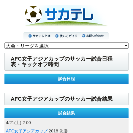
AFC女子アジアカップのサッカー試合日程
表・キックオフ時間
試合日程
AFC女子アジアカップのサッカー試合結果
試合結果
4/21(土) 2:00
AFC女子アジアカップ
2018 決勝