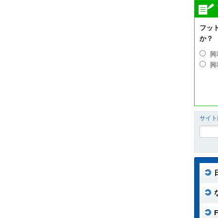
フッ
か？
興
興
サイト