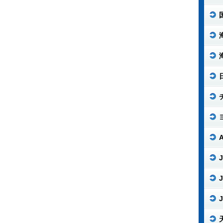
J
J
J