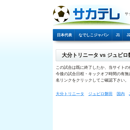
サ
日本代表
なでしこジャパン
J1
J
大分トリニータ vs ジュ
この試合は既に終了したか、当サイトの
今後の試合日程・キックオフ時間の有無
名リンクをクリックしてご確認下さい。
大分トリニータ
ジュビロ磐田
国内