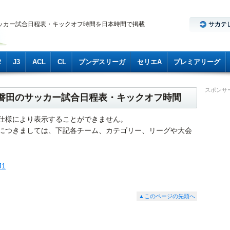
ッカー試合日程表・キックオフ時間を日本時間で掲載
2
J3
ACL
CL
ブンデスリーガ
セリエA
プレミアリーグ
スポンサ
ビロ磐田のサッカー試合日程表・キックオフ時間
仕様により表示することができません。
につきましては、下記各チーム、カテゴリー、リーグや大会
J1
▲このページの先頭へ