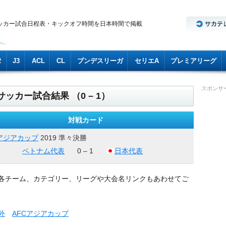
ッカー試合日程表・キックオフ時間を日本時間で掲載
2
J3
ACL
CL
ブンデスリーガ
セリエA
プレミアリーグ
スポンサ
ッカー試合結果 （0 – 1）
対戦カード
Cアジアカップ
2019 準々決勝
ベトナム代表
0 – 1
日本代表
各チーム、カテゴリー、リーグや大会名リンクもあわせてご
外
AFCアジアカップ