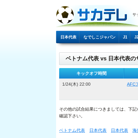
サ
日本代表
なでしこジャパン
J1
J
ベトナム代表 vs 日本代表のサ
キックオフ時間
1/24(木) 22:00
AF
その他の試合結果につきましては、下記
確認下さい。
ベトナム代表
日本代表
日本代表
海