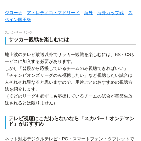
ジローナ
アトレティコ・マドリード
海外
海外カップ戦
ス
ペイン国王杯
スポンサーリンク
サッカー観戦を楽しむには
地上波のテレビ放送以外でサッカー観戦を楽しむには、BS・CSサ
ービスに加入する必要があります。
しかし「普段から応援しているチームのみ視聴できればいい」
「チャンピオンズリーグのみ視聴したい」など視聴したい試合は
人それぞれ異なると思いますので、用途ごとのおすすめの視聴方
法を紹介します。
（※どのリーグも必ずしも応援しているチームの試合が毎節生放
送されるとは限りません）
テレビ視聴にこだわらないなら「スカパー！オンデマン
ド」がおすすめ
ネット対応デジタルテレビ・PC・スマートフォン・タブレットで