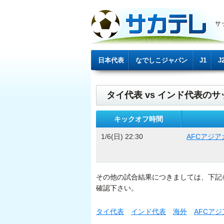
サ
日本代表
なでしこジャパン
J1
J
タイ代表 vs インド代表のサッ
キックオフ時間
1/6(日) 22:30
AFCアジア
その他の試合結果につきましては、下記
確認下さい。
タイ代表
インド代表
海外
AFCア