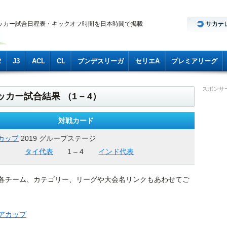
ッカー試合日程表・キックオフ時間を日本時間で掲載
2
J3
ACL
CL
ブンデスリーガ
セリエA
プレミアリーグ
スポンサ
カー試合結果 （1 – 4）
対戦カード
カップ
2019 グループステージ
タイ代表
1 – 4
インド代表
各チーム、カテゴリー、リーグや大会名リンクもあわせてご
ジアカップ