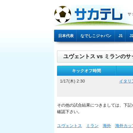
サ
日本代表
なでしこジャパン
J1
J
ユヴェントス vs ミランのサッ
キックオフ時間
1/17(木) 2:30
イタリ
その他の試合結果につきましては、下記
確認下さい。
ユヴェントス
ミラン
海外
海外カッ