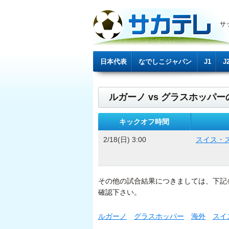
サ
日本代表
なでしこジャパン
J1
J
ルガーノ vs グラスホッパー
キックオフ時間
2/18(日) 3:00
スイス・
その他の試合結果につきましては、下記
確認下さい。
ルガーノ
グラスホッパー
海外
スイ