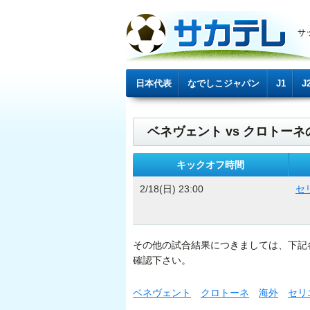
サ
日本代表
なでしこジャパン
J1
J
ベネヴェント vs クロトーネ
キックオフ時間
2/18(日) 23:00
セ
その他の試合結果につきましては、下記
確認下さい。
ベネヴェント
クロトーネ
海外
セリ