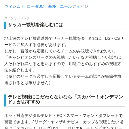
ヴィレムII
ローダJC
海外
エールディビジ
スポンサーリンク
サッカー観戦を楽しむには
地上波のテレビ放送以外でサッカー観戦を楽しむには、BS・CSサ
ービスに加入する必要があります。
しかし「普段から応援しているチームのみ視聴できればいい」
「チャンピオンズリーグのみ視聴したい」など視聴したい試合は
人それぞれ異なると思いますので、用途ごとのおすすめの視聴方
法を紹介します。
（※どのリーグも必ずしも応援しているチームの試合が毎節生放
送されるとは限りません）
テレビ視聴にこだわらないなら「スカパー！オンデマン
ド」がおすすめ
ネット対応デジタルテレビ・PC・スマートフォン・タブレットで
視聴できます。Jリーグ・ヤマザキナビスコカップを視聴したい場
合は「スカパー！JリーグLIVE」、セリエA・チャンピオンズリー