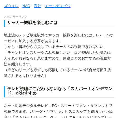
ズウォレ
NAC
海外
エールディビジ
スポンサーリンク
サッカー観戦を楽しむには
地上波のテレビ放送以外でサッカー観戦を楽しむには、BS・CSサ
ービスに加入する必要があります。
しかし「普段から応援しているチームのみ視聴できればいい」
「チャンピオンズリーグのみ視聴したい」など視聴したい試合は
人それぞれ異なると思いますので、用途ごとのおすすめの視聴方
法を紹介します。
（※どのリーグも必ずしも応援しているチームの試合が毎節生放
送されるとは限りません）
テレビ視聴にこだわらないなら「スカパー！オンデマン
ド」がおすすめ
ネット対応デジタルテレビ・PC・スマートフォン・タブレットで
視聴できます。Jリーグ・ヤマザキナビスコカップを視聴したい場
合は「スカパー！JリーグLIVE」、セリエA・チャンピオンズリー