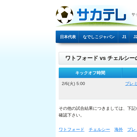
サ
日本代表
なでしこジャパン
J1
J
ワトフォード vs チェルシー
キックオフ時間
2/6(火) 5:00
プレ
その他の試合結果につきましては、下記
確認下さい。
ワトフォード
チェルシー
海外
プレ