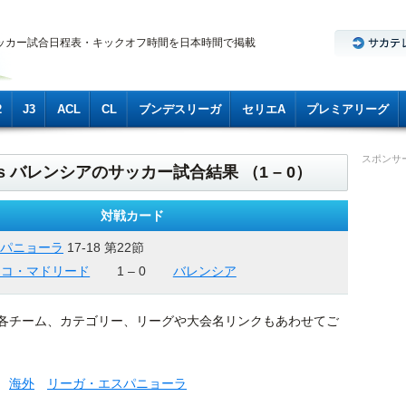
ッカー試合日程表・キックオフ時間を日本時間で掲載
2
J3
ACL
CL
ブンデスリーガ
セリエA
プレミアリーグ
スポンサ
 バレンシアのサッカー試合結果 （1 – 0）
対戦カード
パニョーラ
17-18 第22節
ィコ・マドリード
1 – 0
バレンシア
各チーム、カテゴリー、リーグや大会名リンクもあわせてご
海外
リーガ・エスパニョーラ