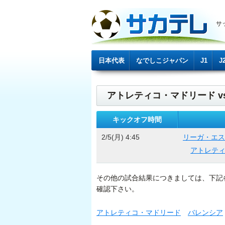
サ
日本代表
なでしこジャパン
J1
J
アトレティコ・マドリード vs
キックオフ時間
2/5(月) 4:45
リーガ・エス
アトレテ
その他の試合結果につきましては、下記
確認下さい。
アトレティコ・マドリード
バレンシア