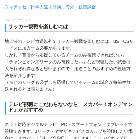
フィテッセ
日本人選手所属
海外
親善試合
スポンサーリンク
サッカー観戦を楽しむには
地上波のテレビ放送以外でサッカー観戦を楽しむには、BS・CSサ
ービスに加入する必要があります。
しかし「普段から応援しているチームのみ視聴できればいい」
「チャンピオンズリーグのみ視聴したい」など視聴したい試合は
人それぞれ異なると思いますので、用途ごとのおすすめの視聴方
法を紹介します。
（※どのリーグも必ずしも応援しているチームの試合が毎節生放
送されるとは限りません）
テレビ視聴にこだわらないなら「スカパー！オンデマン
ド」がおすすめ
ネット対応デジタルテレビ・PC・スマートフォン・タブレットで
視聴できます。Jリーグ・ヤマザキナビスコカップを視聴したい場
合は「スカパー！JリーグLIVE」、セリエA・チャンピオンズリー