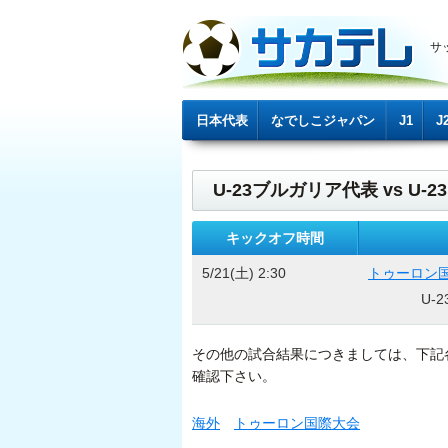
サ
日本代表
なでしこジャパン
J1
J
U-23ブルガリア代表 vs U
キックオフ時間
5/21(土) 2:30
トゥーロン
U-
その他の試合結果につきましては、下記
確認下さい。
海外
トゥーロン国際大会