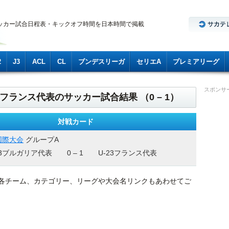
ッカー試合日程表・キックオフ時間を日本時間で掲載
2
J3
ACL
CL
ブンデスリーガ
セリエA
プレミアリーグ
スポンサ
-23フランス代表のサッカー試合結果 （0 – 1）
対戦カード
国際大会
グループA
23ブルガリア代表
0 – 1
U-23フランス代表
各チーム、カテゴリー、リーグや大会名リンクもあわせてご