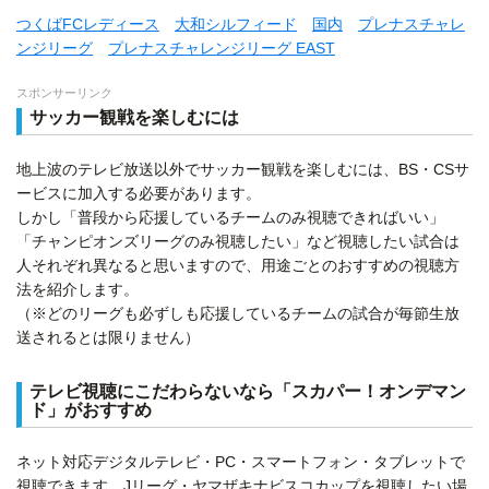
つくばFCレディース
大和シルフィード
国内
プレナスチャレ
ンジリーグ
プレナスチャレンジリーグ EAST
スポンサーリンク
サッカー観戦を楽しむには
地上波のテレビ放送以外でサッカー観戦を楽しむには、BS・CSサ
ービスに加入する必要があります。
しかし「普段から応援しているチームのみ視聴できればいい」
「チャンピオンズリーグのみ視聴したい」など視聴したい試合は
人それぞれ異なると思いますので、用途ごとのおすすめの視聴方
法を紹介します。
（※どのリーグも必ずしも応援しているチームの試合が毎節生放
送されるとは限りません）
テレビ視聴にこだわらないなら「スカパー！オンデマン
ド」がおすすめ
ネット対応デジタルテレビ・PC・スマートフォン・タブレットで
視聴できます。Jリーグ・ヤマザキナビスコカップを視聴したい場