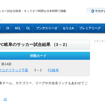
ッカー試合日程表・キックオフ時間を日本時間で掲載
2
J3
ACL
CL
ブンデスリーガ
セリエA
プレミアリーグ
スポンサ
FC岐阜のサッカー試合結果 （3 – 2）
対戦カード
6 第14節
フユナイテッド千葉
3 – 2
FC岐阜
各チーム、カテゴリー、リーグや大会名リンクもあわせてご
内
J2