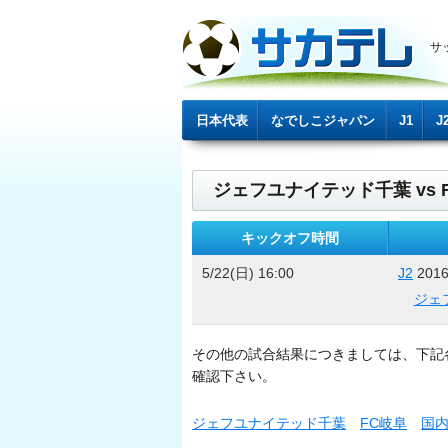
サ
日本代表
なでしこジャパン
J1
J
ジェフユナイテッド千葉 vs 
キックオフ時間
5/22(日) 16:00
J2
201
ジェ
その他の試合結果につきましては、下記
確認下さい。
ジェフユナイテッド千葉
FC岐阜
国