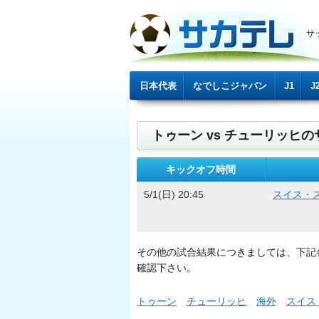
サ
日本代表
なでしこジャパン
J1
J
トゥーン vs チューリッヒのサ
キックオフ時間
5/1(日) 20:45
スイス・
その他の試合結果につきましては、下記
確認下さい。
トゥーン
チューリッヒ
海外
スイス