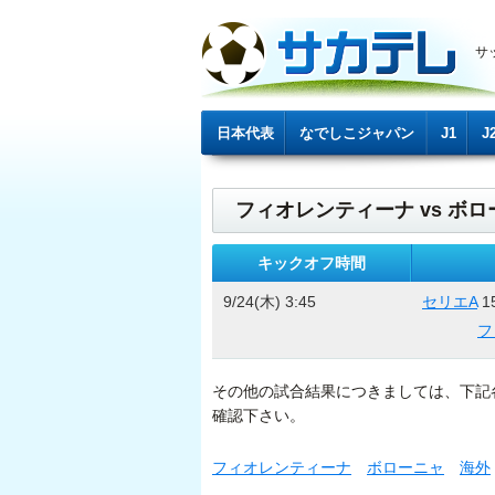
サ
日本代表
なでしこジャパン
J1
J
フィオレンティーナ vs ボロ
キックオフ時間
9/24(木) 3:45
セリエA
1
フ
その他の試合結果につきましては、下記
確認下さい。
フィオレンティーナ
ボローニャ
海外