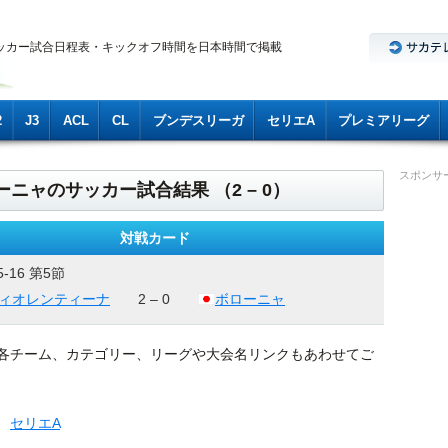
ッカー試合日程表・キックオフ時間を日本時間で掲載
2
J3
ACL
CL
ブンデスリーガ
セリエA
プレミアリーグ
スポンサ
ーニャのサッカー試合結果 （2 – 0）
対戦カード
5-16 第5節
ィオレンティーナ
2 – 0
ボローニャ
各チーム、カテゴリー、リーグや大会名リンクもあわせてご
セリエA