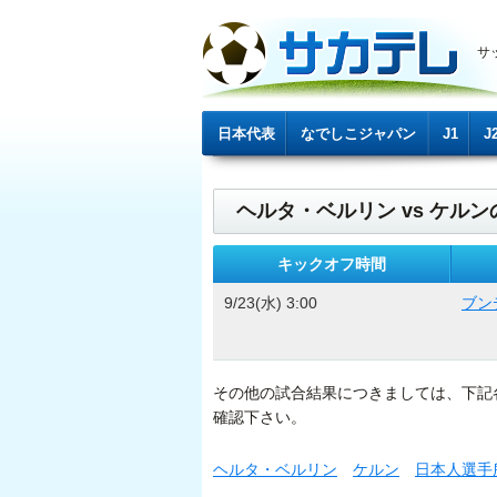
サ
日本代表
なでしこジャパン
J1
J
ヘルタ・ベルリン vs ケルン
キックオフ時間
9/23(水) 3:00
ブン
その他の試合結果につきましては、下記
確認下さい。
ヘルタ・ベルリン
ケルン
日本人選手