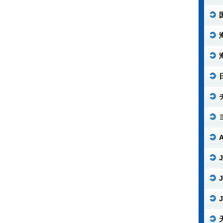
J
J
J