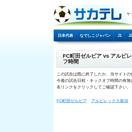
サ
日本代表
なでしこジャパン
J1
J
FC町田ゼルビア vs アル
フ時間
この試合は既に終了したか、当サイトの
今後の試合日程・キックオフ時間の有無
名リンクをクリックしてご確認下さい。
FC町田ゼルビア
アルビレックス新潟