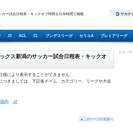
ッカー試合日程表・キックオフ時間を日本時間で掲載
2
J3
ACL
CL
ブンデスリーガ
セリエA
プレミアリーグ
スポンサ
ビレックス新潟のサッカー試合日程表・キックオ
仕様により表示することができません。
につきましては、下記各チーム、カテゴリー、リーグや大会
国内
J2
▲このページの先頭へ