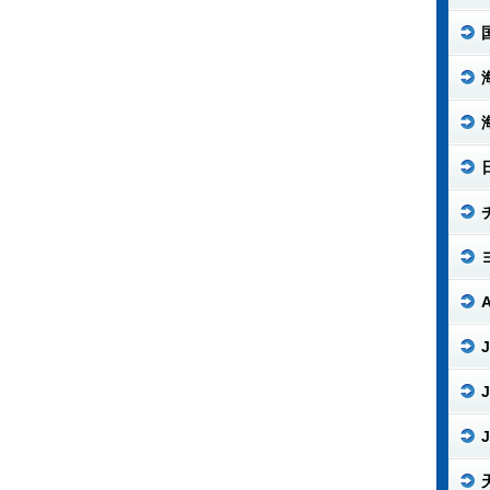
J
J
J