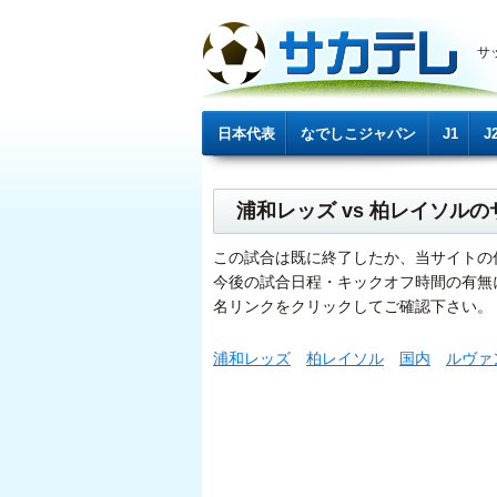
サ
日本代表
なでしこジャパン
J1
J
浦和レッズ vs 柏レイソル
この試合は既に終了したか、当サイトの
今後の試合日程・キックオフ時間の有無
名リンクをクリックしてご確認下さい。
浦和レッズ
柏レイソル
国内
ルヴァ