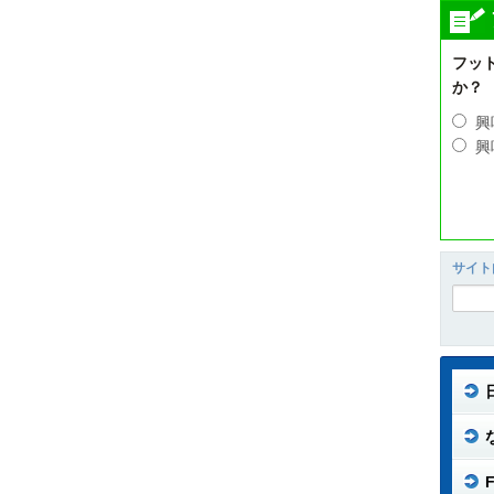
フッ
か？
興
興
サイト