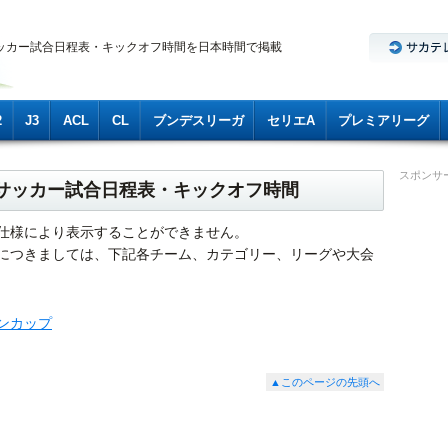
ッカー試合日程表・キックオフ時間を日本時間で掲載
2
J3
ACL
CL
ブンデスリーガ
セリエA
プレミアリーグ
スポンサ
のサッカー試合日程表・キックオフ時間
仕様により表示することができません。
につきましては、下記各チーム、カテゴリー、リーグや大会
ンカップ
▲このページの先頭へ