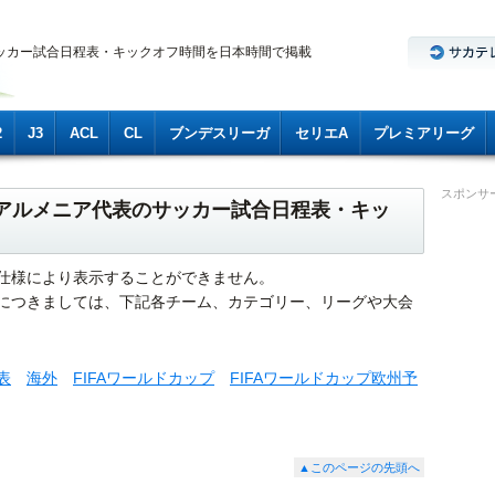
ッカー試合日程表・キックオフ時間を日本時間で掲載
2
J3
ACL
CL
ブンデスリーガ
セリエA
プレミアリーグ
スポンサ
s アルメニア代表のサッカー試合日程表・キッ
仕様により表示することができません。
につきましては、下記各チーム、カテゴリー、リーグや大会
表
海外
FIFAワールドカップ
FIFAワールドカップ欧州予
▲このページの先頭へ