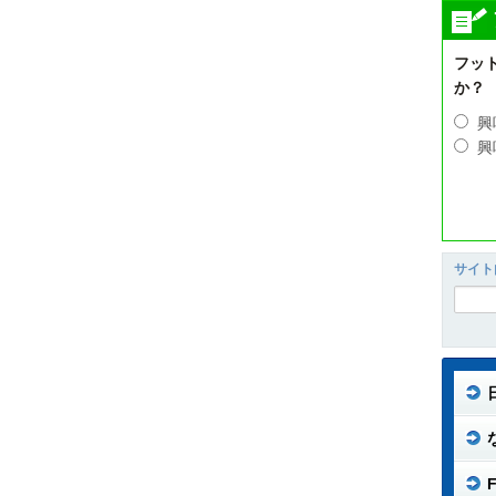
フッ
か？
興
興
サイト