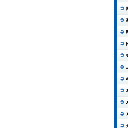
J
J
J