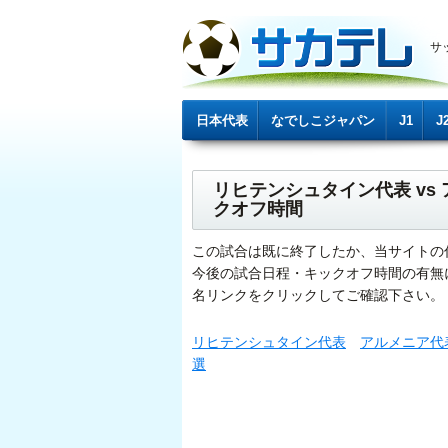
サ
日本代表
なでしこジャパン
J1
J
リヒテンシュタイン代表 v
クオフ時間
この試合は既に終了したか、当サイトの
今後の試合日程・キックオフ時間の有無
名リンクをクリックしてご確認下さい。
リヒテンシュタイン代表
アルメニア代
選