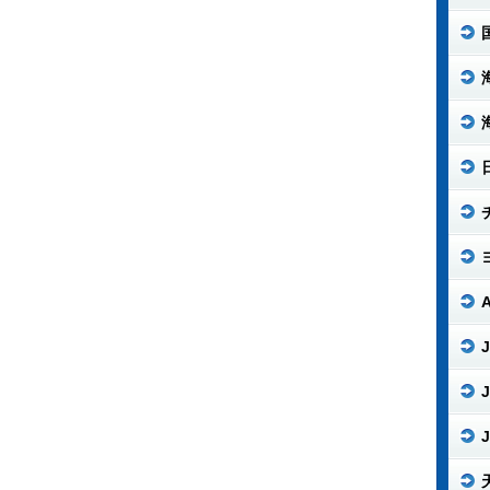
J
J
J