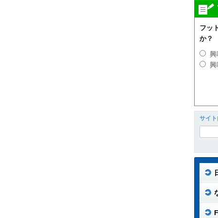
フッ
か？
興
興
サイト