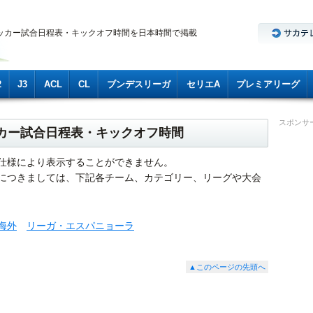
ッカー試合日程表・キックオフ時間を日本時間で掲載
2
J3
ACL
CL
ブンデスリーガ
セリエA
プレミアリーグ
スポンサ
ッカー試合日程表・キックオフ時間
仕様により表示することができません。
につきましては、下記各チーム、カテゴリー、リーグや大会
海外
リーガ・エスパニョーラ
▲このページの先頭へ