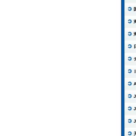
J
J
J