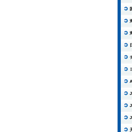
J
J
J