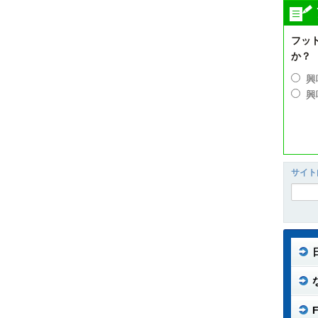
フッ
か？
興
興
サイト