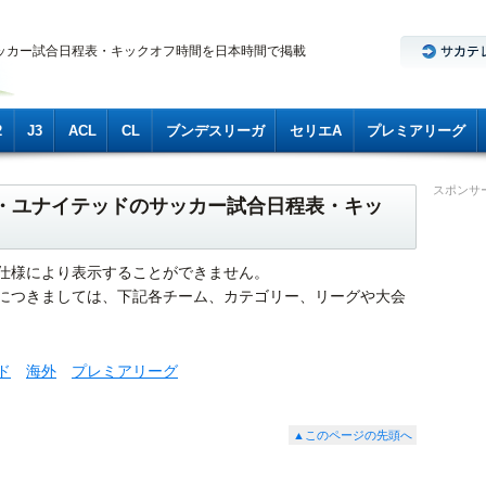
ッカー試合日程表・キックオフ時間を日本時間で掲載
2
J3
ACL
CL
ブンデスリーガ
セリエA
プレミアリーグ
スポンサ
ルド・ユナイテッドのサッカー試合日程表・キッ
仕様により表示することができません。
につきましては、下記各チーム、カテゴリー、リーグや大会
ド
海外
プレミアリーグ
▲このページの先頭へ