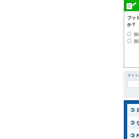
フッ
か？
興
興
サイト