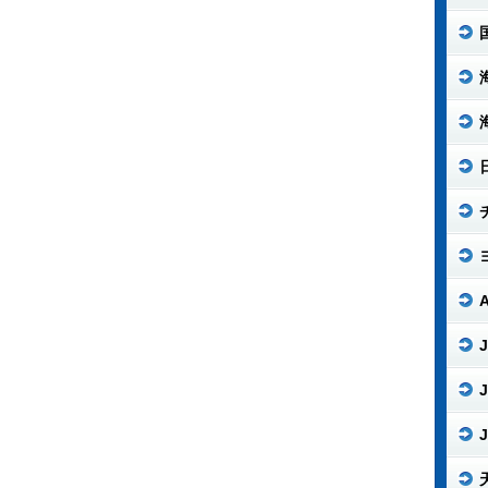
J
J
J