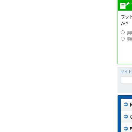
フッ
か？
興
興
サイト