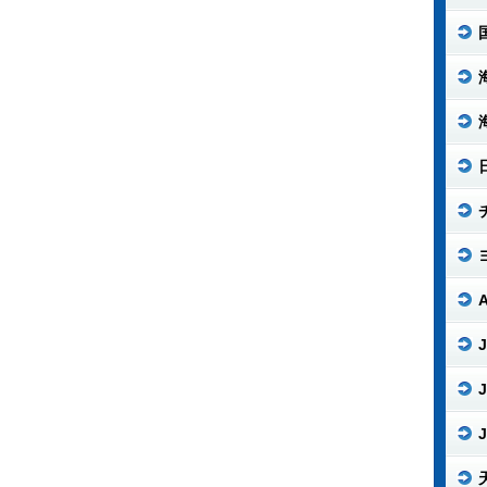
J
J
J