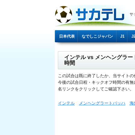
サ
日本代表
なでしこジャパン
J1
J
インテル vs メンヘング
時間
この試合は既に終了したか、当サイトの
今後の試合日程・キックオフ時間の有無
名リンクをクリックしてご確認下さい。
インテル
メンヘングラートバッハ
海