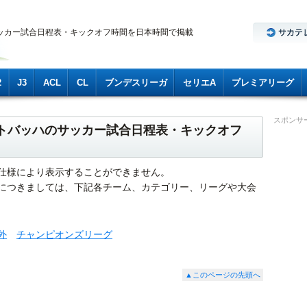
ッカー試合日程表・キックオフ時間を日本時間で掲載
2
J3
ACL
CL
ブンデスリーガ
セリエA
プレミアリーグ
スポンサ
ラートバッハのサッカー試合日程表・キックオフ
仕様により表示することができません。
につきましては、下記各チーム、カテゴリー、リーグや大会
外
チャンピオンズリーグ
▲このページの先頭へ