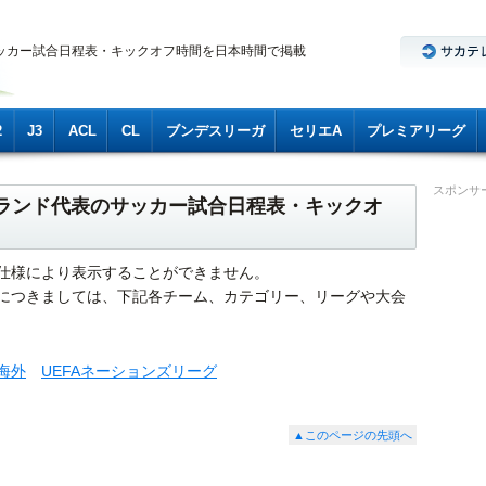
ッカー試合日程表・キックオフ時間を日本時間で掲載
2
J3
ACL
CL
ブンデスリーガ
セリエA
プレミアリーグ
スポンサ
イルランド代表のサッカー試合日程表・キックオ
仕様により表示することができません。
につきましては、下記各チーム、カテゴリー、リーグや大会
海外
UEFAネーションズリーグ
▲このページの先頭へ