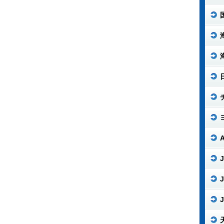
J
J
J