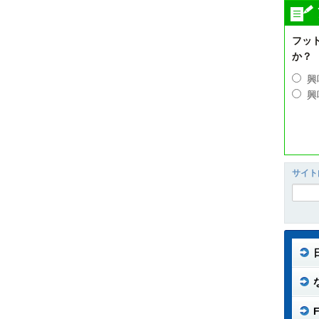
フッ
か？
興
興
サイト