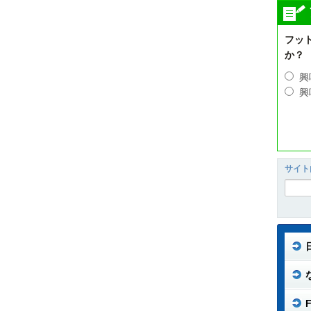
フッ
か？
興
興
サイト