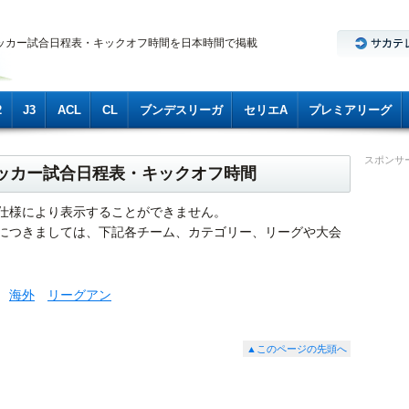
ッカー試合日程表・キックオフ時間を日本時間で掲載
2
J3
ACL
CL
ブンデスリーガ
セリエA
プレミアリーグ
スポンサ
サッカー試合日程表・キックオフ時間
仕様により表示することができません。
につきましては、下記各チーム、カテゴリー、リーグや大会
海外
リーグアン
▲このページの先頭へ