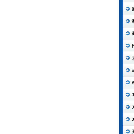
J
J
J