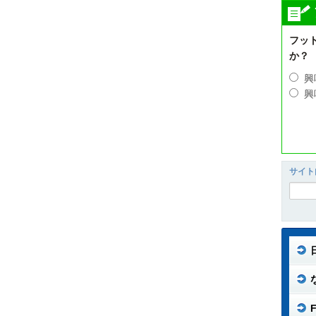
フッ
か？
興
興
サイト