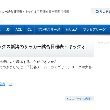
ッカー試合日程表・キックオフ時間を日本時間で掲載
2
J3
ACL
CL
ブンデスリーガ
セリエA
プレミアリーグ
スポンサ
ルビレックス新潟のサッカー試合日程表・キックオ
仕様により表示することができません。
につきましては、下記各チーム、カテゴリー、リーグや大会
国内
J2
▲このページの先頭へ