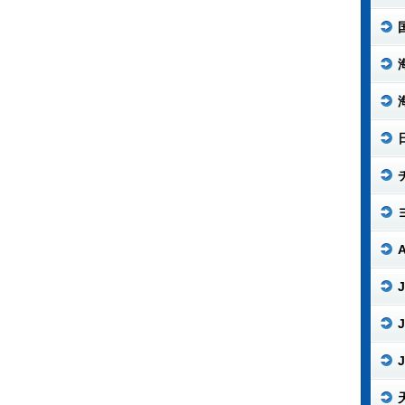
J
J
J