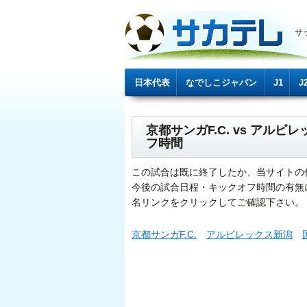
サ
日本代表
なでしこジャパン
J1
J
京都サンガF.C. vs ア
フ時間
この試合は既に終了したか、当サイトの
今後の試合日程・キックオフ時間の有無
名リンクをクリックしてご確認下さい。
京都サンガF.C.
アルビレックス新潟