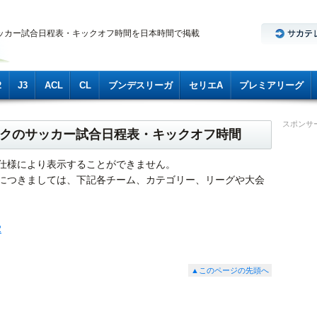
ッカー試合日程表・キックオフ時間を日本時間で掲載
2
J3
ACL
CL
ブンデスリーガ
セリエA
プレミアリーグ
スポンサ
ホックのサッカー試合日程表・キックオフ時間
仕様により表示することができません。
につきましては、下記各チーム、カテゴリー、リーグや大会
2
▲このページの先頭へ