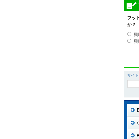
フッ
か？
興
興
サイト