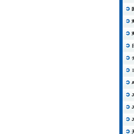
J
J
J