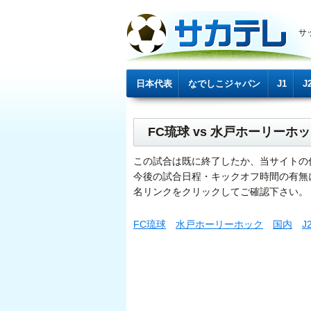
サ
日本代表
なでしこジャパン
J1
J
FC琉球 vs 水戸ホーリー
この試合は既に終了したか、当サイトの
今後の試合日程・キックオフ時間の有無
名リンクをクリックしてご確認下さい。
FC琉球
水戸ホーリーホック
国内
J