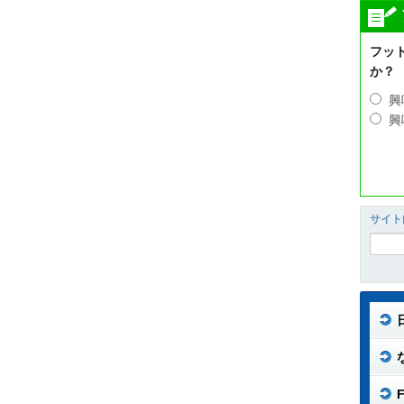
フッ
か？
興
興
サイト