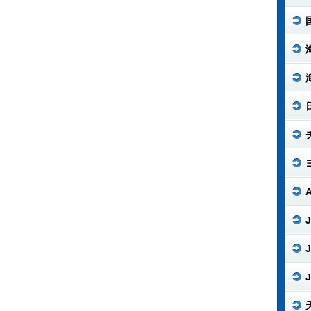
J
J
J