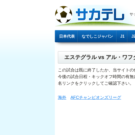
サ
日本代表
なでしこジャパン
J1
J
エステグラル vs アル・ワ
この試合は既に終了したか、当サイトの
今後の試合日程・キックオフ時間の有無
名リンクをクリックしてご確認下さい。
海外
AFCチャンピオンズリーグ